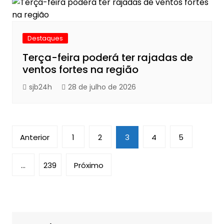
Destaques
Terça-feira poderá ter rajadas de
ventos fortes na região
sjb24h
28 de julho de 2026
Navegação
Anterior
1
2
3
4
5
por
posts
…
239
Próximo