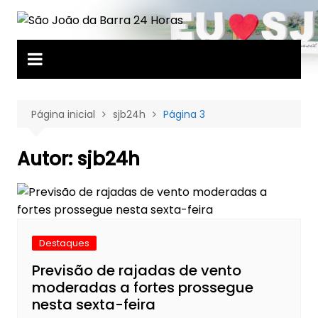
Ir
para
o
conteúdo
Página inicial
sjb24h
Página 3
Autor:
sjb24h
Destaques
Previsão de rajadas de vento
moderadas a fortes prossegue
nesta sexta-feira