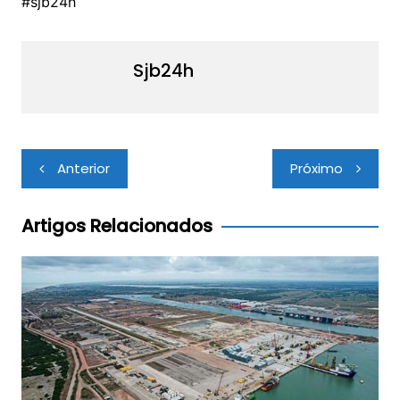
#sjb24h
Sjb24h
Navegação
Anterior
Próximo
de
Post
Artigos Relacionados