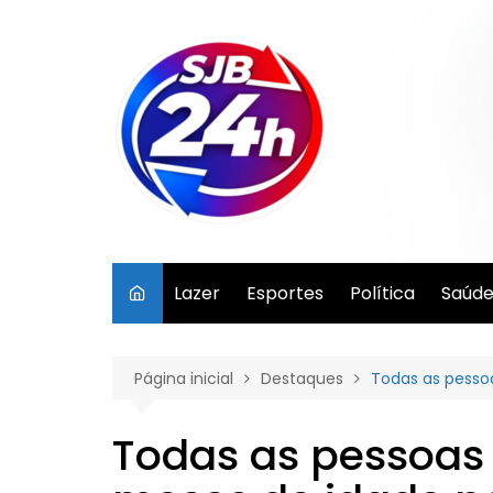
Ir
para
o
conteúdo
Lazer
Esportes
Política
Saúd
Página inicial
Destaques
Todas as pesso
Todas as pessoas