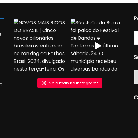
P
s
S
S
Veja mais no Instagram!
o
C