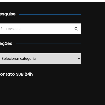
esquise
eções
eções
ontato SJB 24h