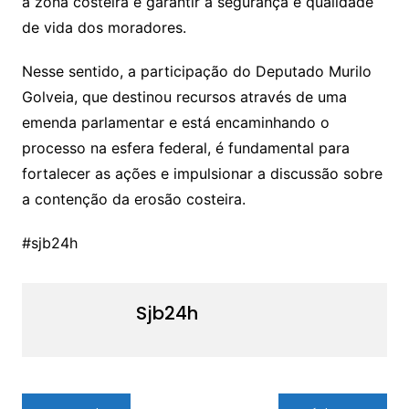
a zona costeira e garantir a segurança e qualidade
de vida dos moradores.
Nesse sentido, a participação do Deputado Murilo
Golveia, que destinou recursos através de uma
emenda parlamentar e está encaminhando o
processo na esfera federal, é fundamental para
fortalecer as ações e impulsionar a discussão sobre
a contenção da erosão costeira.
#sjb24h
Sjb24h
Navegação