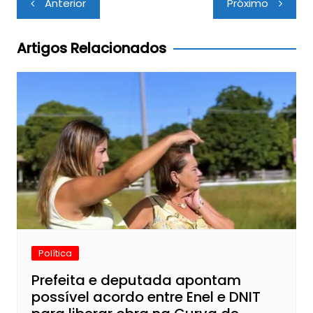
Anterior
Próximo
de
Post
Artigos Relacionados
Política
Prefeita e deputada apontam
possível acordo entre Enel e DNIT