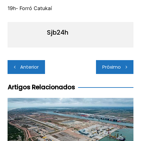
19h- Forró Catukaí
Sjb24h
Navegação
Anterior
Próximo
de
Post
Artigos Relacionados