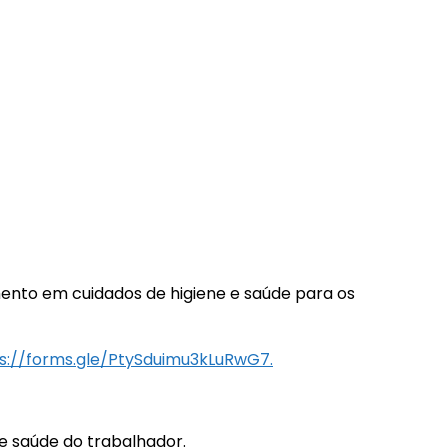
amento em cuidados de higiene e saúde para os
s://forms.gle/PtySduimu3kLuRwG7.
e saúde do trabalhador.