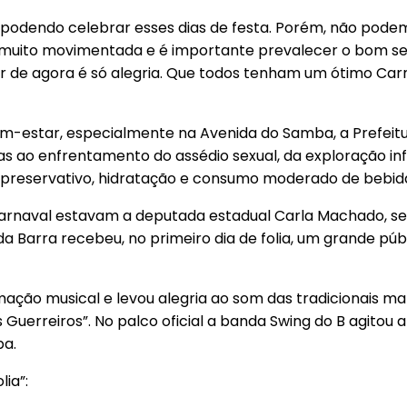
te podendo celebrar esses dias de festa. Porém, não pod
, muito movimentada e é importante prevalecer o bom se
artir de agora é só alegria. Que todos tenham um ótimo C
em-estar, especialmente na Avenida do Samba, a Prefeit
ao enfrentamento do assédio sexual, da exploração infan
r, preservativo, hidratação e consumo moderado de bebid
 Carnaval estavam a deputada estadual Carla Machado, s
da Barra recebeu, no primeiro dia de folia, um grande pú
ação musical e levou alegria ao som das tradicionais ma
Guerreiros”. No palco oficial a banda Swing do B agitou a
ba.
ia”: