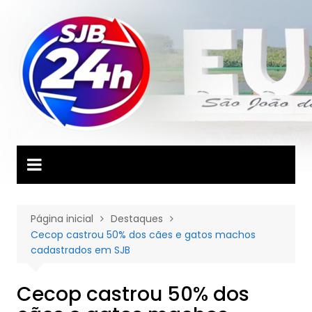
Ir
para
o
conteúdo
Página inicial
Destaques
Cecop castrou 50% dos cães e gatos machos
cadastrados em SJB
Cecop castrou 50% dos