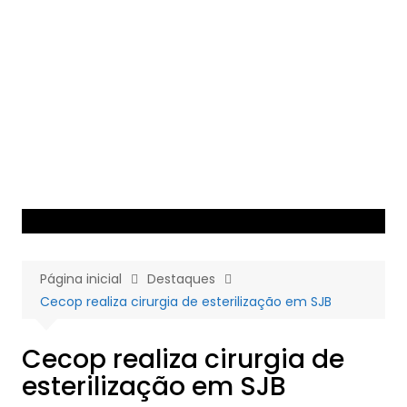
Ir
para
o
conteúdo
Página inicial
Destaques
Cecop realiza cirurgia de esterilização em SJB
Cecop realiza cirurgia de
esterilização em SJB