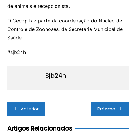
de animais e recepcionista.
O Cecop faz parte da coordenação do Núcleo de
Controle de Zoonoses, da Secretaria Municipal de
Saúde.
#sjb24h
Sjb24h
Navegação
Anterior
Próximo
de
Post
Artigos Relacionados