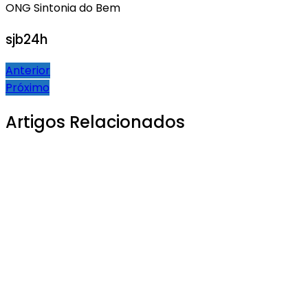
ONG Sintonia do Bem
sjb24h
Navegação
Anterior
Próximo
de
Post
Artigos Relacionados