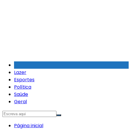
Ir
para
o
conteúdo
Lazer
Esportes
Política
Saúde
Geral
Página inicial