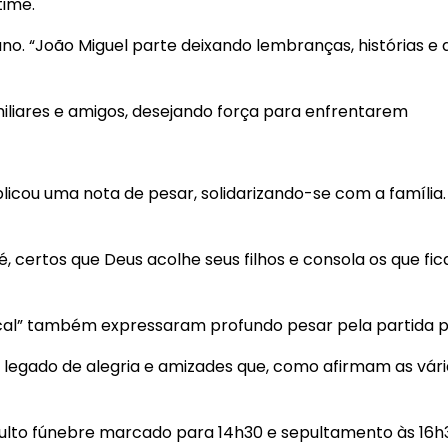
time.
luno. “João Miguel parte deixando lembranças, história
iliares e amigos, desejando força para enfrentarem
licou uma nota de pesar, solidarizando-se com a famíli
, certos que Deus acolhe seus filhos e consola os que f
adical” também expressaram profundo pesar pela partida 
 legado de alegria e amizades que, como afirmam as vári
 culto fúnebre marcado para 14h30 e sepultamento às 16h