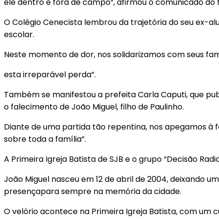
ele dentro e fora de campo”, afirmou o comunicado do 
O Colégio Cenecista lembrou da trajetória do seu ex-a
escolar.
Neste momento de dor, nos solidarizamos com seus fam
esta irreparável perda”.
Também se manifestou a prefeita Carla Caputi, que pub
o falecimento de João Miguel, filho de Paulinho.
Diante de uma partida tão repentina, nos apegamos à fé
sobre toda a família”.
A Primeira Igreja Batista de SJB e o grupo “Decisão R
João Miguel nasceu em 12 de abril de 2004, deixando um
presençapara sempre na memória da cidade.
O velório acontece na Primeira Igreja Batista, com um