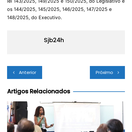
lei 143/2025, 149/2025 e 150/2025, do Legislativo e
os 144/2025, 145/2025, 146/2025, 147/2025 e
148/2025, do Executivo.
Sjb24h
Navegação
Anterior
Próximo
de
Post
Artigos Relacionados