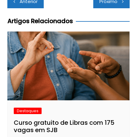
Anterior
Próximo
de
Post
Artigos Relacionados
Destaques
Curso gratuito de Libras com 175
vagas em SJB