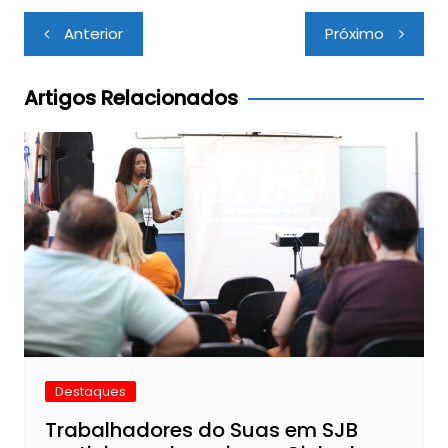
Navegação
Anterior
Próximo
de
Post
Artigos Relacionados
Destaques
Trabalhadores do Suas em SJB