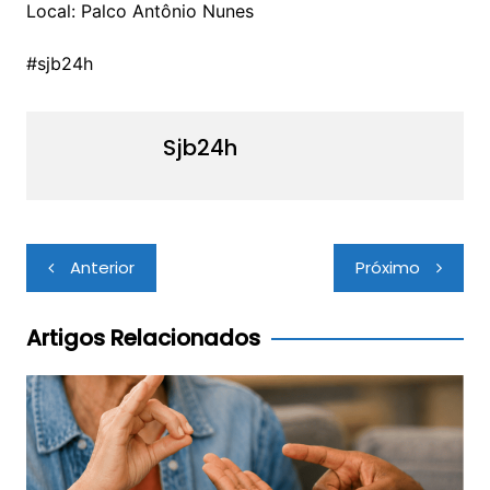
Local: Palco Antônio Nunes
#sjb24h
Sjb24h
Navegação
Anterior
Próximo
de
Post
Artigos Relacionados