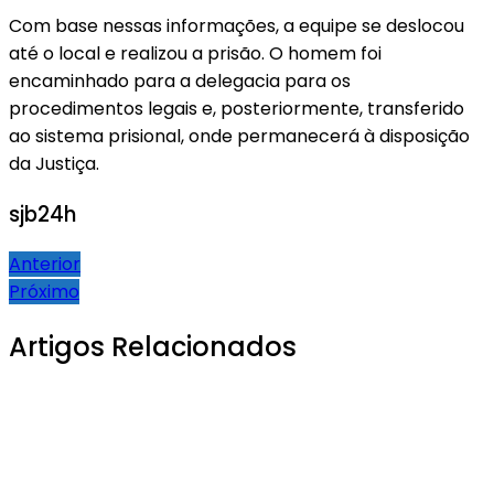
Com base nessas informações, a equipe se deslocou
até o local e realizou a prisão. O homem foi
encaminhado para a delegacia para os
procedimentos legais e, posteriormente, transferido
ao sistema prisional, onde permanecerá à disposição
da Justiça.
sjb24h
Navegação
Anterior
Próximo
de
Post
Artigos Relacionados