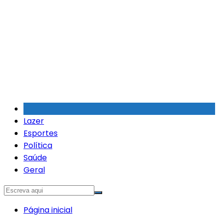
Ir
para
o
conteúdo
Lazer
Esportes
Política
Saúde
Geral
Página inicial