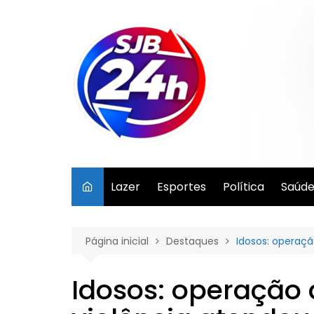
Ir
para
o
conteúdo
Lazer
Esportes
Política
Saúd
Página inicial
Destaques
Idosos: operaçã
Idosos: operação