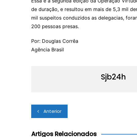
Essa é a segunda edição da Operação Virtude
de duração, e resultou em mais de 5,3 mil den
mil suspeitos conduzidos as delegacias, fora
200 pessoas presas.
Por: Douglas Corrêa
Agência Brasil
Sjb24h
Navegação
Anterior
de
Post
Artigos Relacionados