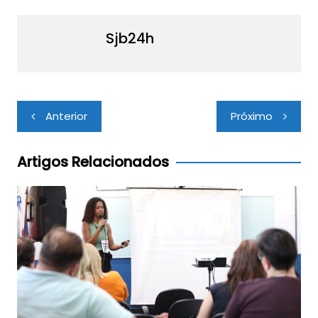
Sjb24h
Navegação
Anterior
Próximo
de
Post
Artigos Relacionados