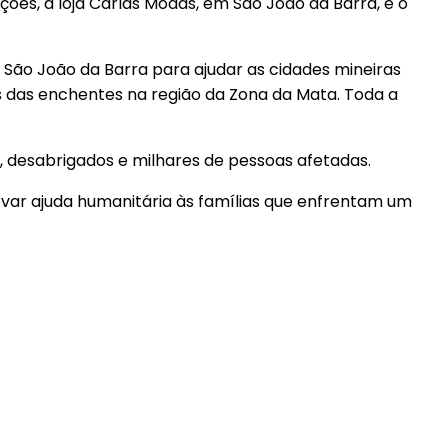
es, a loja Carlas Modas, em São João da Barra, e o
ão João da Barra para ajudar as cidades mineiras
as das enchentes na região da Zona da Mata. Toda a
 desabrigados e milhares de pessoas afetadas.
levar ajuda humanitária às famílias que enfrentam um