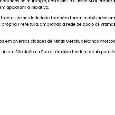
ntados no município, entre eles a Oficina MX4 Preparaçõ
m apoiaram a iniciativa.
frentes de solidariedade também foram mobilizadas em S
a própria Prefeitura, ampliando a rede de apoio às vítim
 em diversas cidades de Minas Gerais, deixando mortos,
alizada em São João da Barra têm sido fundamentais para 