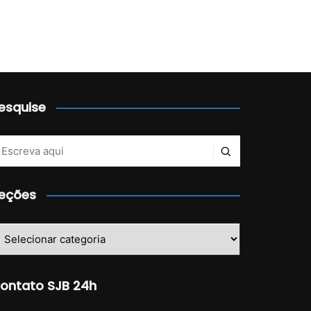
esquise
eções
eções
ontato SJB 24h