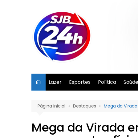
Ir
para
o
conteúdo
Lazer
Esportes
Política
Saúd
Página inicial
Destaques
Mega da Virada e
Mega da Virada en