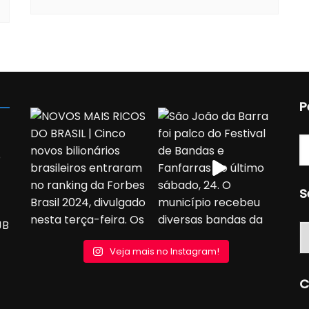
P
o
S
JB
S
Veja mais no Instagram!
C