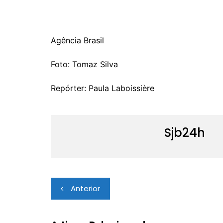
Agência Brasil
Foto: Tomaz Silva
Repórter: Paula Laboissière
Sjb24h
Navegação
Anterior
de