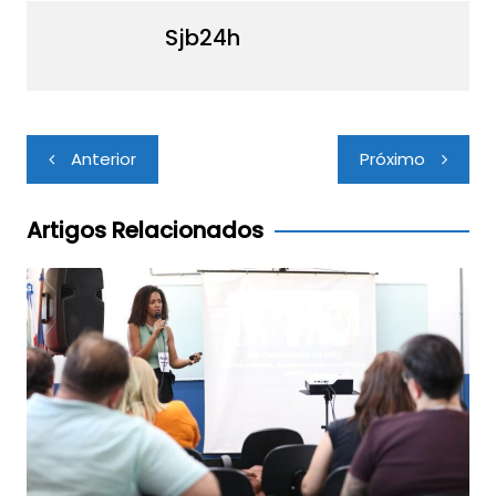
Sjb24h
Navegação
Anterior
Próximo
de
Post
Artigos Relacionados