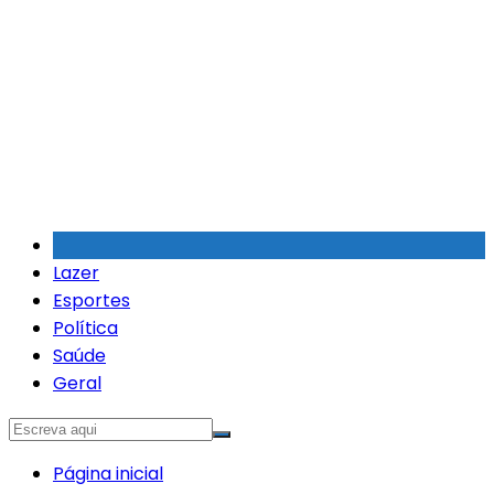
Ir
para
o
conteúdo
Lazer
Esportes
Política
Saúde
Geral
Página inicial