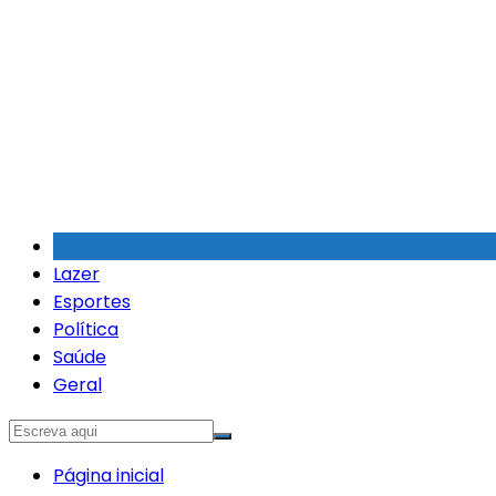
Ir
para
o
conteúdo
Lazer
Esportes
Política
Saúde
Geral
Página inicial