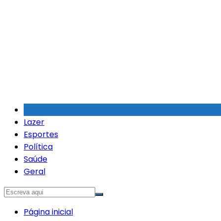
Ir
para
o
conteúdo
Lazer
Esportes
Política
Saúde
Geral
Página inicial