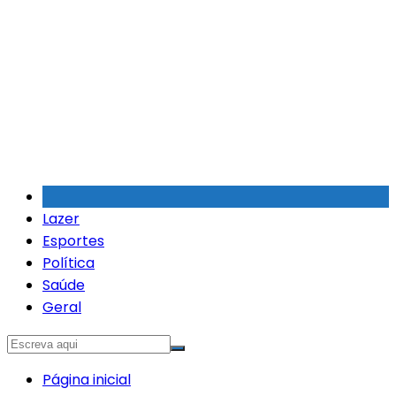
Ir
para
o
conteúdo
Lazer
Esportes
Política
Saúde
Geral
Página inicial