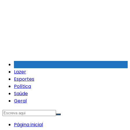
Ir
para
o
conteúdo
Lazer
Esportes
Política
Saúde
Geral
Página inicial