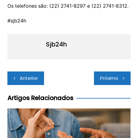
Os telefones são: (22) 2741-8297 e (22) 2741-8312.
#sjb24h
Sjb24h
Navegação
Anterior
Próximo
de
Post
Artigos Relacionados