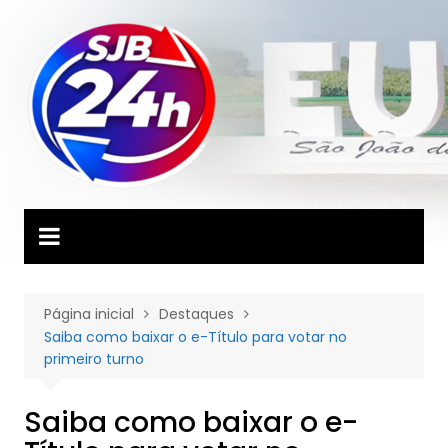
Ir
para
o
conteúdo
Página inicial
Destaques
Saiba como baixar o e-Título para votar no
primeiro turno
Saiba como baixar o e-