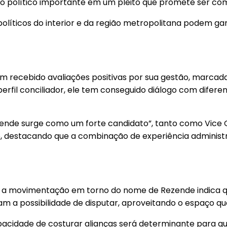
o político importante em um pleito que promete ser com
olíticos do interior e da região metropolitana podem g
m recebido avaliações positivas por sua gestão, marcada 
erfil conciliador, ele tem conseguido diálogo com diferen
ezende surge como um forte candidato”, tanto como Vice 
o, destacando que a combinação de experiência administr
 a movimentação em torno do nome de Rezende indica que
 a possibilidade de disputar, aproveitando o espaço que 
pacidade de costurar alianças será determinante para q