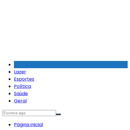
Ir
para
o
conteúdo
Lazer
Esportes
Política
Saúde
Geral
Página inicial