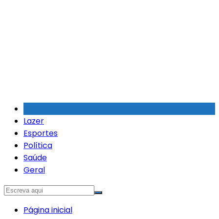
Ir
para
o
conteúdo
Lazer
Esportes
Política
Saúde
Geral
Página inicial