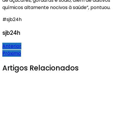
de açúcares, gorduras e sódio, além de aditivos
químicos altamente nocivos à saúde”, pontuou.
#sjb24h
sjb24h
Navegação
Anterior
Próximo
de
Post
Artigos Relacionados