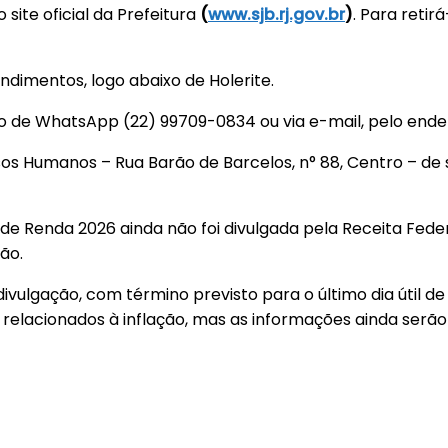
ite oficial da Prefeitura
(
www.sjb.rj.gov.br
)
. Para retir
ndimentos, logo abaixo de Holerite.
o de WhatsApp (22) 99709-0834 ou via e-mail, pelo en
sos Humanos – Rua Barão de Barcelos, n° 88, Centro – de 
e Renda 2026 ainda não foi divulgada pela Receita Federa
ão.
vulgação, com término previsto para o último dia útil de 
relacionados à inflação, mas as informações ainda serão