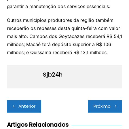
garantir a manutenção dos serviços essenciais.
Outros municípios produtores da região também
receberão os repasses desta quinta-feira com valor
mais alto. Campos dos Goytacazes receberá R$ 54,1
milhões; Macaé terá depósito superior a R$ 106
milhões; e Quissamã receberá R$ 13,1 milhões.
Sjb24h
Navegação
Anterior
Próximo
de
Post
Artigos Relacionados