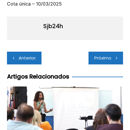
Cota única – 10/03/2025
Sjb24h
Navegação
Anterior
Próximo
de
Post
Artigos Relacionados