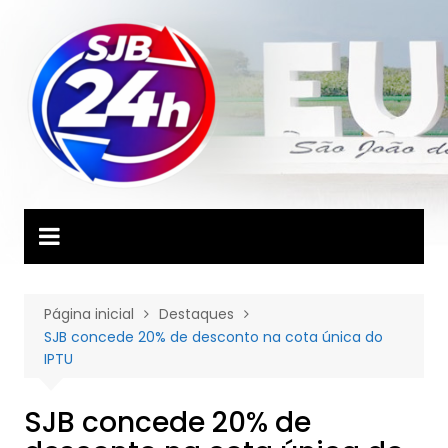
Ir
para
o
conteúdo
Página inicial
Destaques
SJB concede 20% de desconto na cota única do
IPTU
SJB concede 20% de