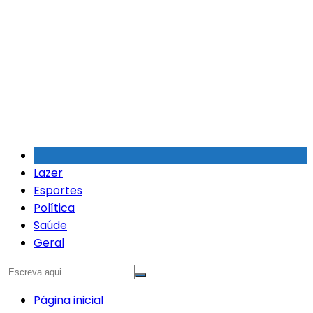
Ir
para
o
conteúdo
Lazer
Esportes
Política
Saúde
Geral
Página inicial