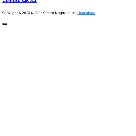
Contato SJB 24h
Copyright © 2023 SJB24h
Cream Magazine por
Themebeez
Veja mais no Instagram!