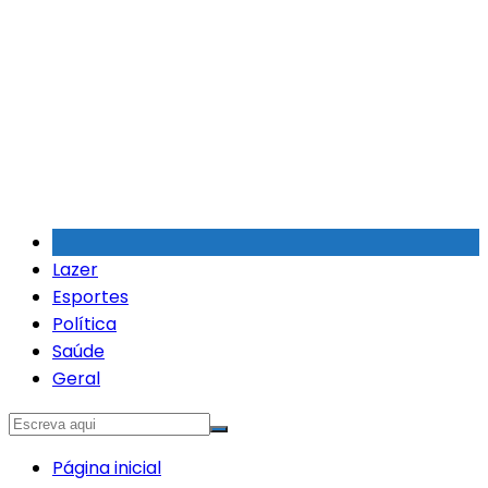
Ir
para
o
conteúdo
Lazer
Esportes
Política
Saúde
Geral
Página inicial