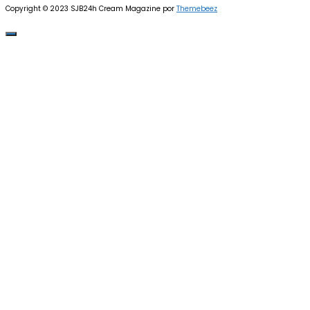
Copyright © 2023 SJB24h
Cream Magazine por
Themebeez
Veja mais no Instagram!