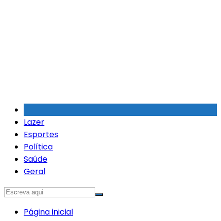
Ir
para
o
conteúdo
Lazer
Esportes
Política
Saúde
Geral
Página inicial