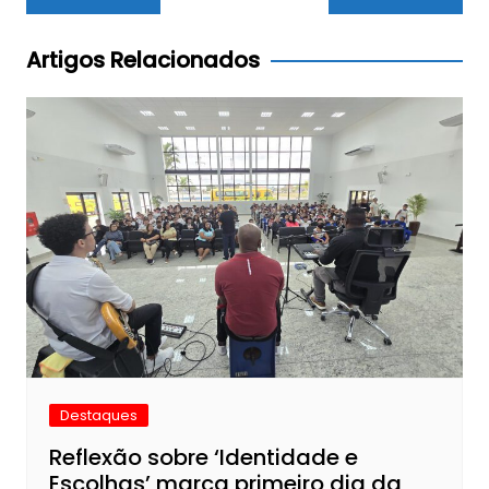
de
Post
Artigos Relacionados
Destaques
Reflexão sobre ‘Identidade e
Escolhas’ marca primeiro dia da