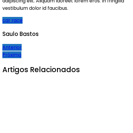
adipiscing elit. Aliquam laoreet lorem eros. In fringilla
vestibulum dolor id faucibus.
car race
Saulo Bastos
Navegação
Anterior
Próximo
de
Post
Artigos Relacionados