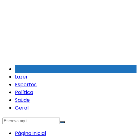
Ir
para
o
conteúdo
Lazer
Esportes
Política
Saúde
Geral
Página inicial