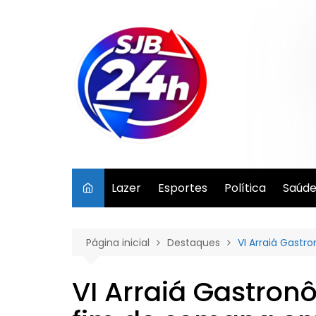
Ir
para
o
conteúdo
Lazer
Esportes
Política
Saúd
Página inicial
Destaques
VI Arraiá Gast
VI Arraiá Gastro