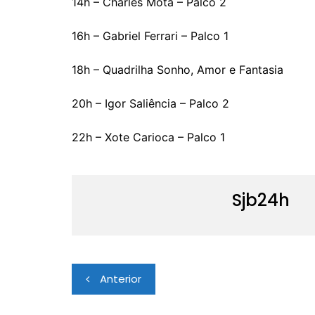
14h – Charles Mota – Palco 2
16h – Gabriel Ferrari – Palco 1
18h – Quadrilha Sonho, Amor e Fantasia
20h – Igor Saliência – Palco 2
22h – Xote Carioca – Palco 1
Sjb24h
Navegação
Anterior
de