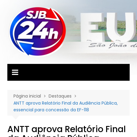
Ir
para
o
conteúdo
Página inicial
Destaques
ANTT aprova Relatório Final da Audiência Pública,
essencial para concessão da EF-118
ANTT aprova Relatório Final