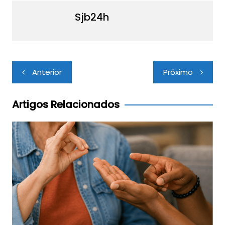
Sjb24h
Navegação
Anterior
Próximo
de
Post
Artigos Relacionados