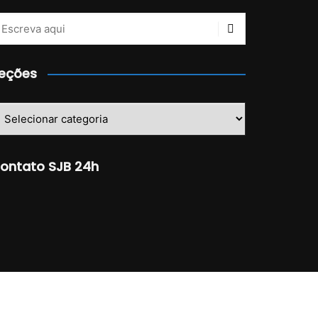
eções
eções
ontato SJB 24h