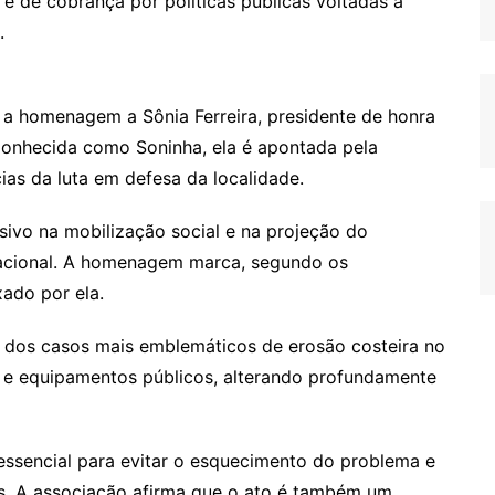
e de cobrança por políticas públicas voltadas à
.
a homenagem a Sônia Ferreira, presidente de honra
onhecida como Soninha, ela é apontada pela
as da luta em defesa da localidade.
ivo na mobilização social e na projeção do
nacional. A homenagem marca, segundo os
ado por ela.
 dos casos mais emblemáticos de erosão costeira no
as e equipamentos públicos, alterando profundamente
essencial para evitar o esquecimento do problema e
as. A associação afirma que o ato é também um