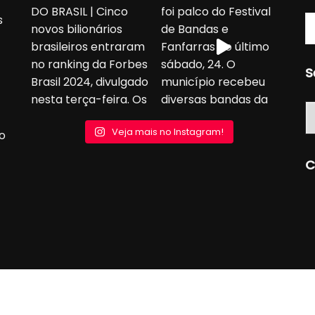
s
S
S
Veja mais no Instagram!
o
C