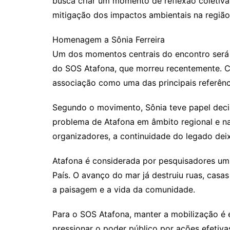
busca criar um momento de reflexão coletiva 
mitigação dos impactos ambientais na região
Homenagem a Sônia Ferreira
Um dos momentos centrais do encontro será 
do SOS Atafona, que morreu recentemente. C
associação como uma das principais referênci
Segundo o movimento, Sônia teve papel decis
problema de Atafona em âmbito regional e 
organizadores, a continuidade do legado deix
Atafona é considerada por pesquisadores um
País. O avanço do mar já destruiu ruas, cas
a paisagem e a vida da comunidade.
Para o SOS Atafona, manter a mobilização é 
pressionar o poder público por ações efetiv