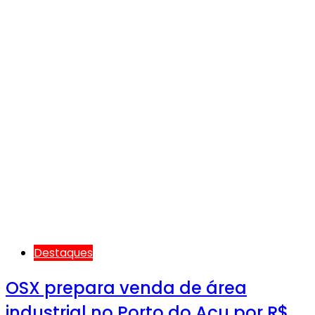
Destaques
OSX prepara venda de área
industrial no Porto do Açu por R$