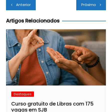
Navegação
Anterior
Próximo
de
Post
Artigos Relacionados
Destaques
Curso gratuito de Libras com 175
vagas em SJB