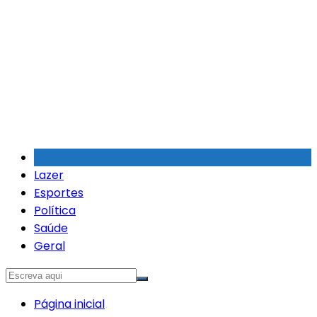
Ir
para
o
conteúdo
Lazer
Esportes
Política
Saúde
Geral
Página inicial