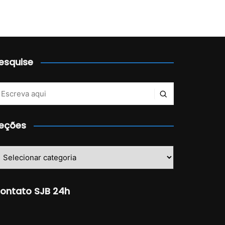
esquise
eções
eções
ontato SJB 24h