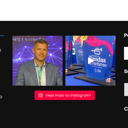
P
s
S
S
Veja mais no Instagram!
o
C