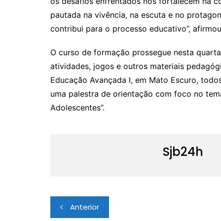
os desafios enfrentados nos fortalecem na 
pautada na vivência, na escuta e no protago
contribui para o processo educativo”, afirmou
O curso de formação prossegue nesta quarta-
atividades, jogos e outros materiais pedagógi
Educação Avançada I, em Mato Escuro, todos 
uma palestra de orientação com foco no tem
Adolescentes”.
Sjb24h
Navegação
Anterior