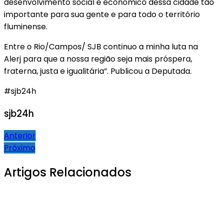
desenvolvimento social e econômico dessa cidade tão
importante para sua gente e para todo o território
fluminense.
Entre o Rio/Campos/ SJB continuo a minha luta na
Alerj para que a nossa região seja mais próspera,
fraterna, justa e igualitária”. Publicou a Deputada.
#sjb24h
sjb24h
Navegação
Anterior
Próximo
de
Post
Artigos Relacionados