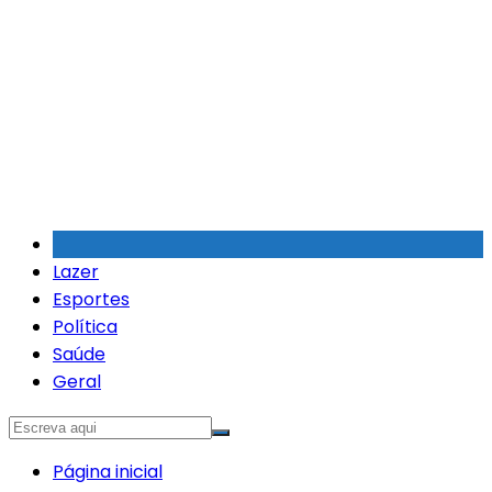
Ir
para
o
conteúdo
Lazer
Esportes
Política
Saúde
Geral
Página inicial