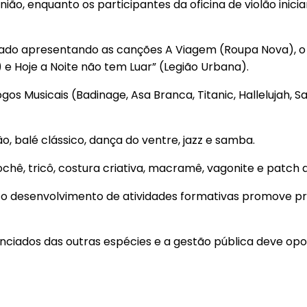
União, enquanto os participantes da oficina de violão ini
do apresentando as canções A Viagem (Roupa Nova), o te
 e Hoje a Noite não tem Luar” (Legião Urbana).
os Musicais (Badinage, Asa Branca, Titanic, Hallelujah, 
, balé clássico, dança do ventre, jazz e samba.
rochê, tricô, costura criativa, macramê, vagonite e patch
e o desenvolvimento de atividades formativas promove pro
enciados das outras espécies e a gestão pública deve opo