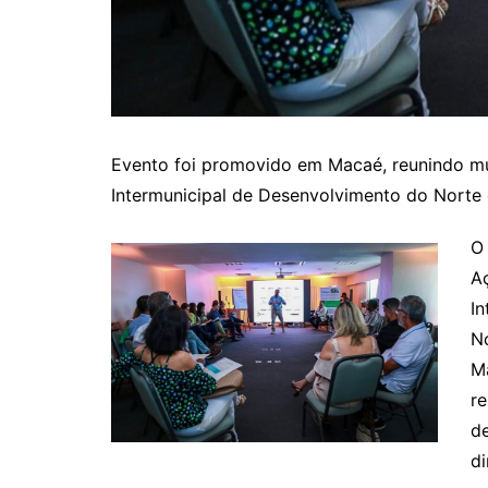
Evento foi promovido em Macaé, reunindo mu
Intermunicipal de Desenvolvimento do Norte 
O
A
I
No
Ma
re
d
di