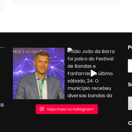
P
o
S
S
JB
Veja mais no Instagram!
C