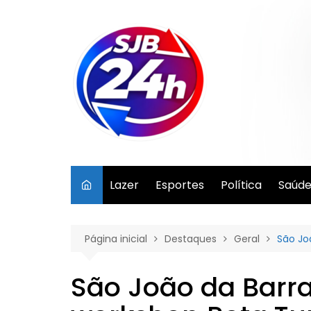
Ir
para
o
conteúdo
Lazer
Esportes
Política
Saúd
Página inicial
Destaques
Geral
São Jo
São João da Barra