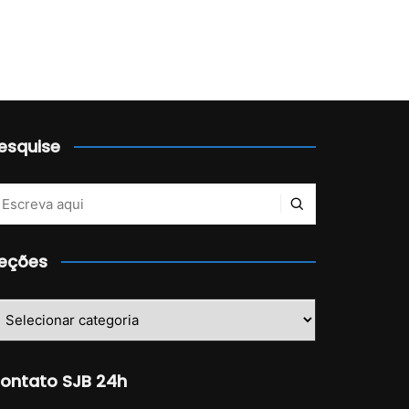
esquise
eções
eções
ontato SJB 24h